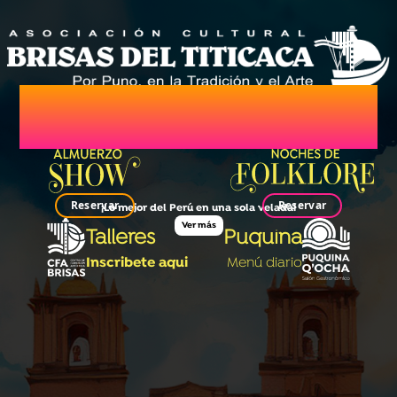
63 AÑOS DE NUESTRA
HISTORIA
Reservar
Reservar
¡Lo mejor del Perú en una sola velada!
Ver más
Talleres
Puquina
Inscribete aqui
Menú diario